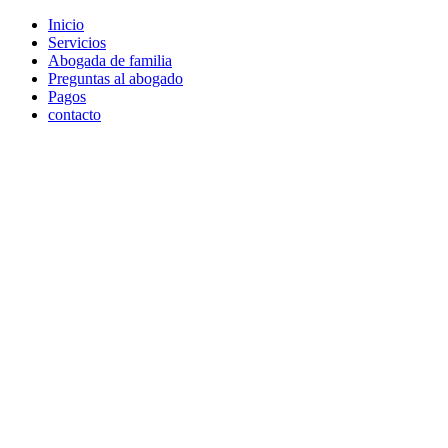
Skip
Inicio
to
Servicios
content
Abogada de familia
Preguntas al abogado
Pagos
contacto