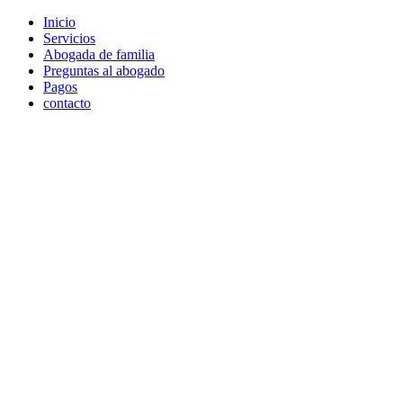
Skip
Inicio
to
Servicios
content
Abogada de familia
Preguntas al abogado
Pagos
contacto