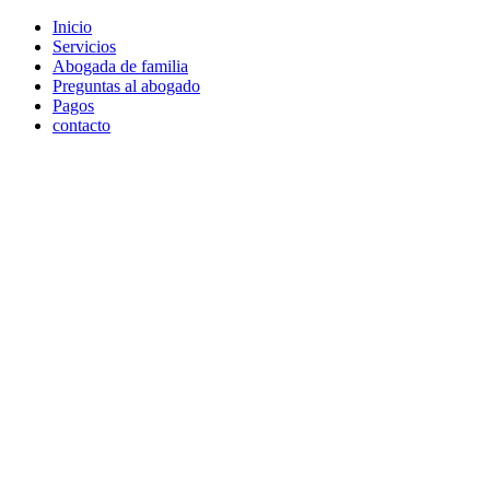
Skip
Inicio
to
Servicios
content
Abogada de familia
Preguntas al abogado
Pagos
contacto