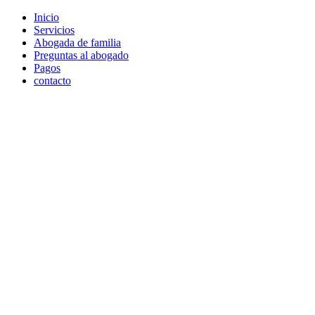
Skip
Inicio
to
Servicios
content
Abogada de familia
Preguntas al abogado
Pagos
contacto